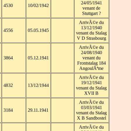
24/05/1941
4530
10/02/1942
venant de
Stuttgart ?
ArrivÃ©e du
13/12/1940
4556
05.05.1945
venant du Stalag
V D Strasbourg
ArrivÃ©e du
24/08/1940
3864
05.12.1941
venant du
Frontstalag 184
AngoulÃªme
ArrivÃ©e du
19/12/1941
4832
13/12/1944
venant du Stalag
XVII B
ArrivÃ©e du
03/03/1941
3184
29.11.1941
venant du Stalag
X B Sandbostel
ArrivÃ©e du