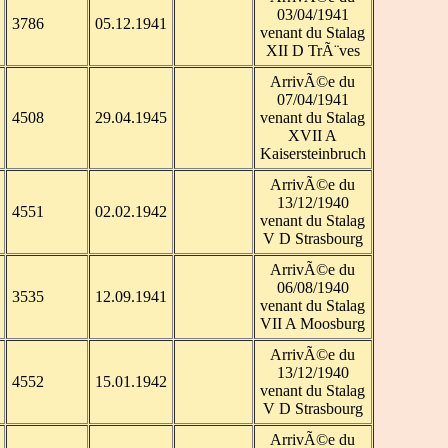
03/04/1941
3786
05.12.1941
venant du Stalag
XII D TrÃ¨ves
ArrivÃ©e du
07/04/1941
4508
29.04.1945
venant du Stalag
XVII A
Kaisersteinbruch
ArrivÃ©e du
13/12/1940
4551
02.02.1942
venant du Stalag
V D Strasbourg
ArrivÃ©e du
06/08/1940
3535
12.09.1941
venant du Stalag
VII A Moosburg
ArrivÃ©e du
13/12/1940
4552
15.01.1942
venant du Stalag
V D Strasbourg
ArrivÃ©e du