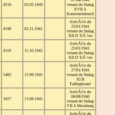
4516
05.05.1945
venant du Stalag
XVII A
Kaisersteinbruch
ArrivÃ©e du
25/01/1941
4190
02.11.1941
venant du Stalag
XII D TrÃ¨ves
ArrivÃ©e du
25/01/1941
4110
11.10.1942
venant du Stalag
XII D TrÃ¨ves
ArrivÃ©e du
27/01/1941
5482
15.09.1941
venant du Stalag
XI B
Fallingbostel
ArrivÃ©e du
06/08/1940
3457
13.08.1941
venant du Stalag
VII A Moosburg
ArrivÃ©e du