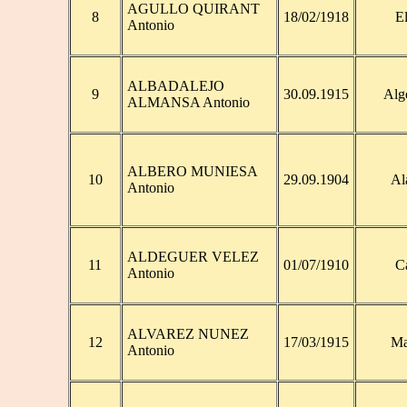
AGULLO QUIRANT
8
18/02/1918
E
Antonio
ALBADALEJO
9
30.09.1915
Alg
ALMANSA Antonio
ALBERO MUNIESA
10
29.09.1904
Al
Antonio
ALDEGUER VELEZ
11
01/07/1910
C
Antonio
ALVAREZ NUNEZ
12
17/03/1915
Ma
Antonio