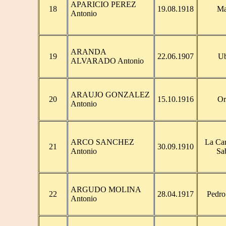
APARICIO PEREZ
18
19.08.1918
Ma
Antonio
ARANDA
19
22.06.1907
U
ALVARADO Antonio
ARAUJO GONZALEZ
20
15.10.1916
Or
Antonio
ARCO SANCHEZ
La Car
21
30.09.1910
Antonio
Sa
ARGUDO MOLINA
22
28.04.1917
Pedr
Antonio