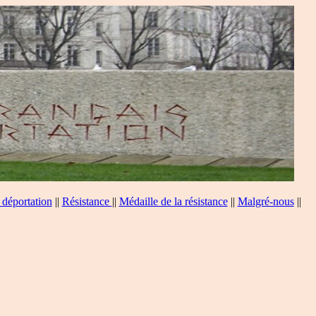
 déportation
||
Résistance
||
Médaille de la résistance
||
Malgré-nous
||