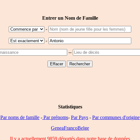
Entrer un Nom de Famille
-
-
--
Statistiques
Par noms de famille
-
Par prénoms
-
Par Pays
-
Par communes d'origine
GeneaFrancoBelge
Il y a actuellement 9859 déportés dans notre base de données