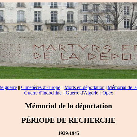
de guerre
||
Cimetières d'Europe
||
Morts en déportation
||
Mémorial de la
Guerre d'Indochine
||
Guerre d'Algérie
||
Opex
Mémorial de la déportation
PÉRIODE DE RECHERCHE
1939›1945