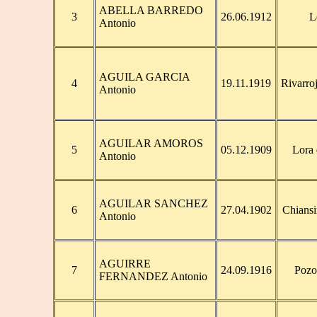
ABELLA BARREDO
3
26.06.1912
L
Antonio
AGUILA GARCIA
4
19.11.1919
Rivarro
Antonio
AGUILAR AMOROS
5
05.12.1909
Lora 
Antonio
AGUILAR SANCHEZ
6
27.04.1902
Chiansi
Antonio
AGUIRRE
7
24.09.1916
Pozo
FERNANDEZ Antonio