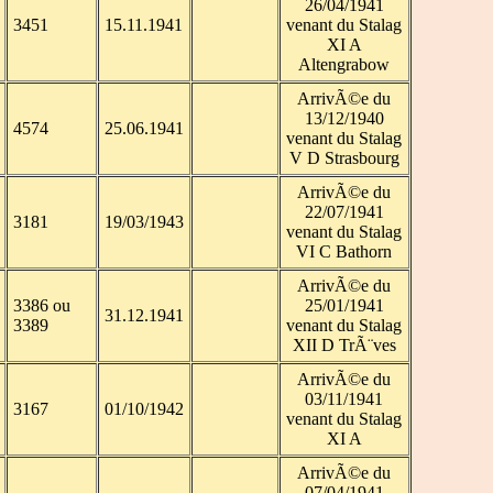
26/04/1941
3451
15.11.1941
venant du Stalag
XI A
Altengrabow
ArrivÃ©e du
13/12/1940
4574
25.06.1941
venant du Stalag
V D Strasbourg
ArrivÃ©e du
22/07/1941
3181
19/03/1943
venant du Stalag
VI C Bathorn
ArrivÃ©e du
3386 ou
25/01/1941
31.12.1941
3389
venant du Stalag
XII D TrÃ¨ves
ArrivÃ©e du
03/11/1941
3167
01/10/1942
venant du Stalag
XI A
ArrivÃ©e du
07/04/1941