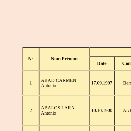
N°
Nom Prénom
Date
Com
ABAD CARMEN
1
17.09.1907
Bar
Antonio
ABALOS LARA
2
10.10.1900
Arc
Antonio