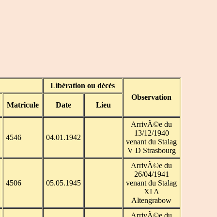
Libération ou décès
Observation
Matricule
Date
Lieu
ArrivÃ©e du
13/12/1940
4546
04.01.1942
venant du Stalag
V D Strasbourg
ArrivÃ©e du
26/04/1941
4506
05.05.1945
venant du Stalag
XI A
Altengrabow
ArrivÃ©e du