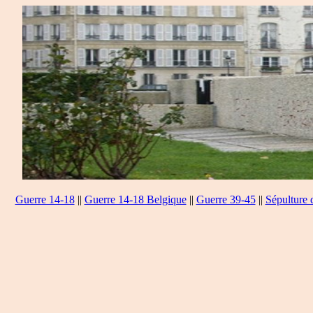
Guerre 14-18
||
Guerre 14-18 Belgique
||
Guerre 39-45
||
Sépulture 