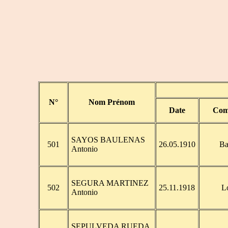
N°
Nom Prénom
Date
Com
SAYOS BAULENAS
501
26.05.1910
Ba
Antonio
SEGURA MARTINEZ
502
25.11.1918
L
Antonio
SEPULVEDA RUEDA