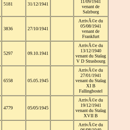
11/09/1941
5181
31/12/1941
venant de
Salzburg
ArrivÃ©e du
05/08/1941
3836
27/10/1941
venant de
Frankfurt
ArrivÃ©e du
13/12/1940
5297
09.10.1941
venant du Stalag
V D Strasbourg
ArrivÃ©e du
27/01/1941
6558
05.05.1945
venant du Stalag
XI B
Fallingbostel
ArrivÃ©e du
19/12/1941
4779
05/05/1945
venant du Stalag
XVII B
ArrivÃ©e du
06/08/1940