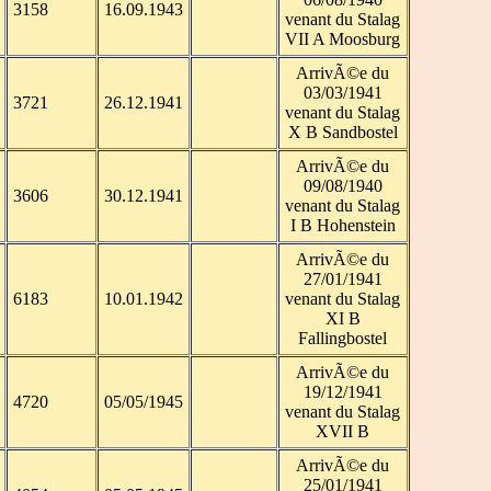
3158
16.09.1943
venant du Stalag
VII A Moosburg
ArrivÃ©e du
03/03/1941
3721
26.12.1941
venant du Stalag
X B Sandbostel
ArrivÃ©e du
09/08/1940
3606
30.12.1941
venant du Stalag
I B Hohenstein
ArrivÃ©e du
27/01/1941
6183
10.01.1942
venant du Stalag
XI B
Fallingbostel
ArrivÃ©e du
19/12/1941
4720
05/05/1945
venant du Stalag
XVII B
ArrivÃ©e du
25/01/1941