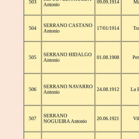
503
09.09.1914
Ma
Antonio
SERRANO CASTANO
504
17/01/1914
Tor
Antonio
SERRANO HIDALGO
505
01.08.1908
Pen
Antonio
SERRANO NAVARRO
506
24.08.1912
La 
Antonio
SERRANO
507
20.06.1921
Vi
NOGUEIRA Antonio