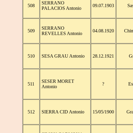
SERRANO
508
09.07.1903
Sa
PALACIOS Antonio
SERRANO
509
04.08.1920
Chi
REVELLES Antonio
510
SESA GRAU Antonio
28.12.1921
G
SESER MORET
511
?
Es
Antonio
512
SIERRA CID Antonio
15/05/1900
Gr