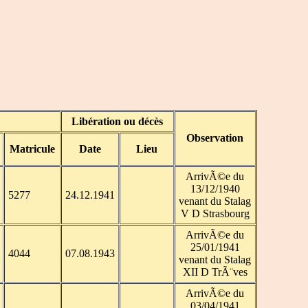
Libération ou décès
Observation
Matricule
Date
Lieu
ArrivÃ©e du
13/12/1940
5277
24.12.1941
venant du Stalag
V D Strasbourg
ArrivÃ©e du
25/01/1941
4044
07.08.1943
venant du Stalag
XII D TrÃ¨ves
ArrivÃ©e du
03/04/1941