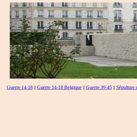
Guerre 14-18
||
Guerre 14-18 Belgique
||
Guerre 39-45
||
Sépulture 