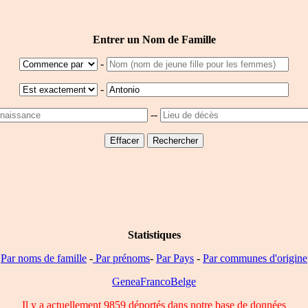
Entrer un Nom de Famille
-
-
--
Statistiques
Par noms de famille
-
Par prénoms
-
Par Pays
-
Par communes d'origine
GeneaFrancoBelge
Il y a actuellement 9859 déportés dans notre base de données