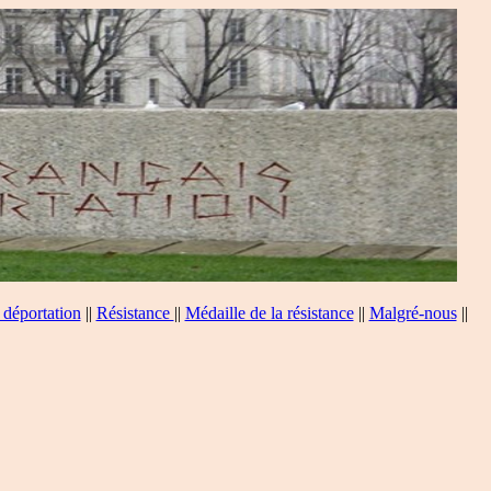
 déportation
||
Résistance
||
Médaille de la résistance
||
Malgré-nous
||