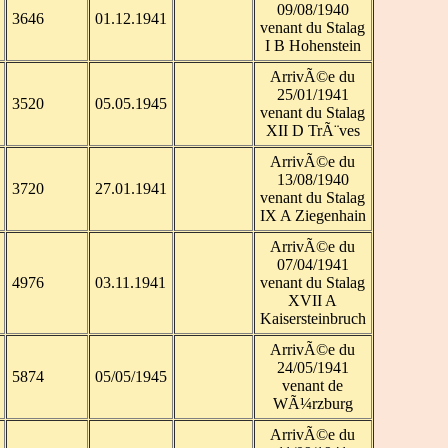
09/08/1940
3646
01.12.1941
venant du Stalag
I B Hohenstein
ArrivÃ©e du
25/01/1941
3520
05.05.1945
venant du Stalag
XII D TrÃ¨ves
ArrivÃ©e du
13/08/1940
3720
27.01.1941
venant du Stalag
IX A Ziegenhain
ArrivÃ©e du
07/04/1941
4976
03.11.1941
venant du Stalag
XVII A
Kaisersteinbruch
ArrivÃ©e du
24/05/1941
5874
05/05/1945
venant de
WÃ¼rzburg
ArrivÃ©e du