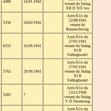
4486
14.01.1942
venant du Stalag
XII D TrÃ¨ves
ArrivÃ©e du
22/08/1941
5356
24/02/1942
venant de
Braunschweig
ArrivÃ©e du
27/01/1941
6555
10.09.1941
venant du Stalag
XI B
Fallingbostel
ArrivÃ©e du
27/01/1941
5762
29.09.1941
venant du Stalag
XI B
Fallingbostel
ArrivÃ©e du
13/12/1940
5283
?
venant du Stalag
V D Strasbourg
ArrivÃ©e du