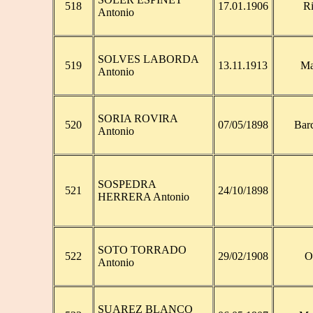
518
17.01.1906
Ri
Antonio
SOLVES LABORDA
519
13.11.1913
Ma
Antonio
SORIA ROVIRA
520
07/05/1898
Bar
Antonio
SOSPEDRA
521
24/10/1898
HERRERA Antonio
SOTO TORRADO
522
29/02/1908
O
Antonio
SUAREZ BLANCO