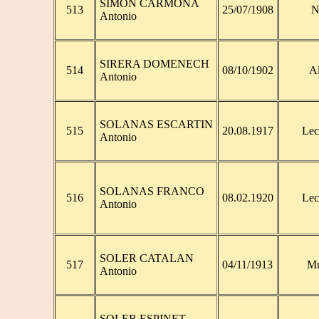
SIMON CARMONA
513
25/07/1908
N
Antonio
SIRERA DOMENECH
514
08/10/1902
A
Antonio
SOLANAS ESCARTIN
515
20.08.1917
Lec
Antonio
SOLANAS FRANCO
516
08.02.1920
Lec
Antonio
SOLER CATALAN
517
04/11/1913
Mu
Antonio
SOLER ESPINET