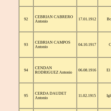
CEBRIAN CABRERO
92
17.01.1912
Bo
Antonio
CEBRIAN CAMPOS
93
04.10.1917
C
Antonio
CENDAN
94
06.08.1916
El
RODRIGUEZ Antonio
CERDA DAUDET
95
11.02.1915
Ig
Antonio