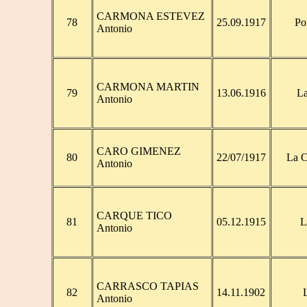
CARMONA ESTEVEZ
78
25.09.1917
Po
Antonio
CARMONA MARTIN
79
13.06.1916
La
Antonio
CARO GIMENEZ
80
22/07/1917
La 
Antonio
CARQUE TICO
81
05.12.1915
L
Antonio
CARRASCO TAPIAS
82
14.11.1902
Antonio