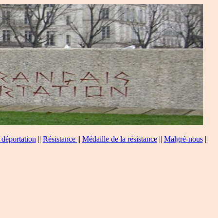
 déportation
||
Résistance
||
Médaille de la résistance
||
Malgré-nous
||