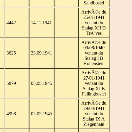
Sandbostel
ArrivÃ©e du
25/01/1941
4442
14.11.1941
venant du
Stalag XII D
TrÃ¨ves
ArrivÃ©e du
09/08/1940
3625
23.09.1941
venant du
Stalag I B
Hohenstein
ArrivÃ©e du
27/01/1941
5879
05.05.1945
venant du
Stalag XI B
Fallingbostel
ArrivÃ©e du
29/04/1941
4998
05.05.1945
venant du
Stalag IX A
Ziegenhain