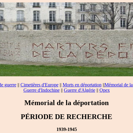
de guerre
||
Cimetières d'Europe
||
Morts en déportation
||
Mémorial de la
Guerre d'Indochine
||
Guerre d'Algérie
||
Opex
Mémorial de la déportation
PÉRIODE DE RECHERCHE
1939›1945