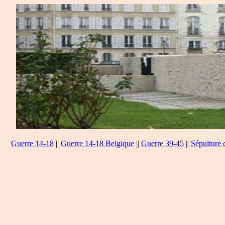
Guerre 14-18
||
Guerre 14-18 Belgique
||
Guerre 39-45
||
Sépulture 