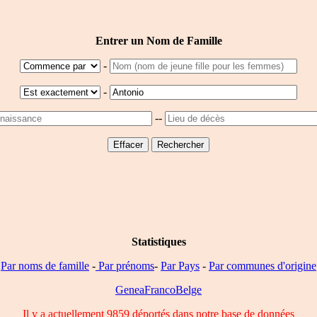
Entrer un Nom de Famille
-
-
--
Statistiques
Par noms de famille
-
Par prénoms
-
Par Pays
-
Par communes d'origine
GeneaFrancoBelge
Il y a actuellement 9859 déportés dans notre base de données