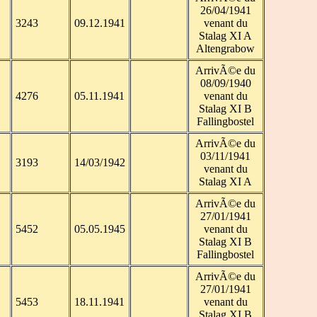
26/04/1941
3243
09.12.1941
venant du
Stalag XI A
Altengrabow
ArrivÃ©e du
08/09/1940
4276
05.11.1941
venant du
Stalag XI B
Fallingbostel
ArrivÃ©e du
03/11/1941
3193
14/03/1942
venant du
Stalag XI A
ArrivÃ©e du
27/01/1941
5452
05.05.1945
venant du
Stalag XI B
Fallingbostel
ArrivÃ©e du
27/01/1941
5453
18.11.1941
venant du
Stalag XI B