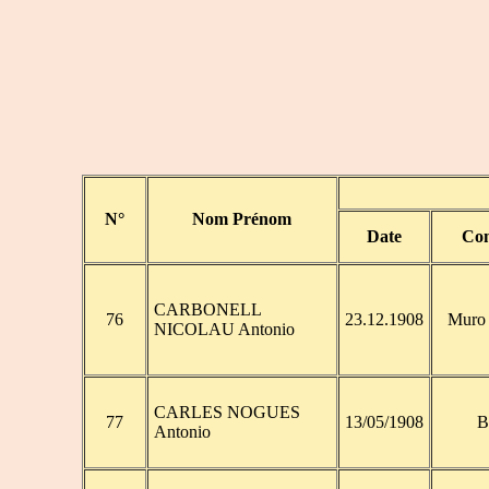
N°
Nom Prénom
Date
Co
CARBONELL
76
23.12.1908
Muro 
NICOLAU Antonio
CARLES NOGUES
77
13/05/1908
B
Antonio