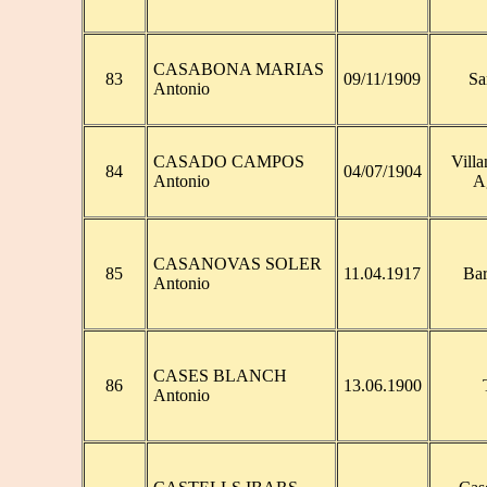
CASABONA MARIAS
83
09/11/1909
Sa
Antonio
CASADO CAMPOS
Villa
84
04/07/1904
Antonio
A
CASANOVAS SOLER
85
11.04.1917
Bar
Antonio
CASES BLANCH
86
13.06.1900
Antonio