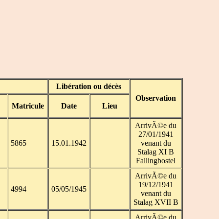
Libération ou décès
Observation
Matricule
Date
Lieu
ArrivÃ©e du
27/01/1941
5865
15.01.1942
venant du
Stalag XI B
Fallingbostel
ArrivÃ©e du
19/12/1941
4994
05/05/1945
venant du
Stalag XVII B
ArrivÃ©e du